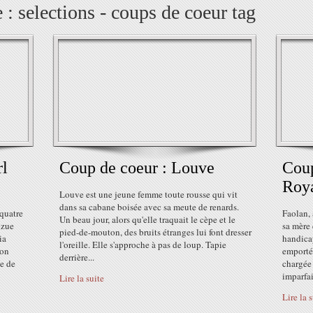
 : selections - coups de coeur tag
rl
Coup de coeur : Louve
Coup
Roy
Louve est une jeune femme toute rousse qui vit
dans sa cabane boisée avec sa meute de renards.
 quatre
Faolan, 
Un beau jour, alors qu'elle traquait le cèpe et le
izue
sa mère 
pied-de-mouton, des bruits étranges lui font dresser
ia
handica
l'oreille. Elle s'approche à pas de loup. Tapie
don
emporté 
derrière...
le de
chargée 
imparfai
Lire la suite
Lire la 