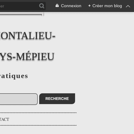
Connexion
+
Créer mon blog
MONTALIEU-
EYS-MÉPIEU
ratiques
TACT