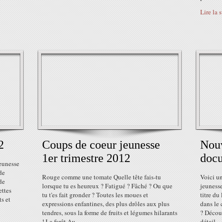
Lire la 
2
Coups de coeur jeunesse
Nouv
1er trimestre 2012
docu
eunesse
de
Rouge comme une tomate Quelle tête fais-tu
Voici u
de
lorsque tu es heureux ? Fatigué ? Fâché ? Ou que
jeunesse
ettes
tu t'es fait gronder ? Toutes les moues et
titre du
ts et
expressions enfantines, des plus drôles aux plus
dans le 
tendres, sous la forme de fruits et légumes hilarants
? Découv
! La forêt Au...
détail...