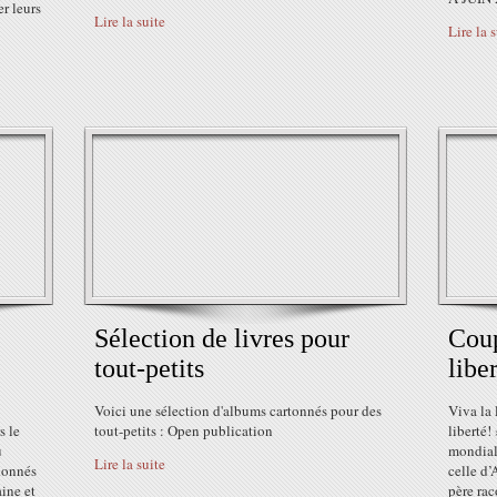
er leurs
Lire la suite
Lire la 
Sélection de livres pour
Coup
tout-petits
liber
Voici une sélection d'albums cartonnés pour des
Viva la 
s le
tout-petits : Open publication
liberté!
u
mondiale
Lire la suite
 donnés
celle d’
aine et
père rac