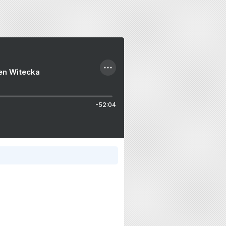
ien Witecka
-52:04