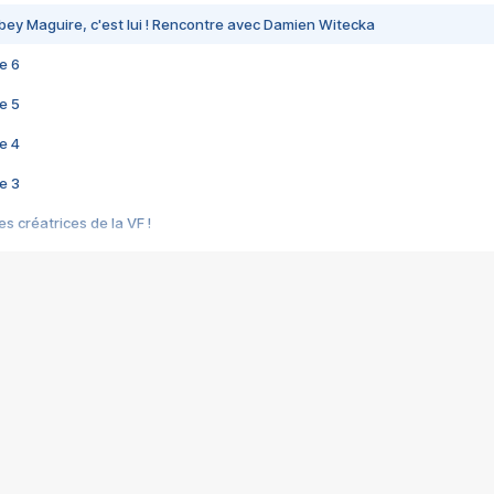
bey Maguire, c'est lui ! Rencontre avec Damien Witecka
e 6
e 5
e 4
e 3
s créatrices de la VF !
e 2
e 1
e Mektoub My Love arrive enfin ! Rencontre avec Shaïn Boumedine et Sal
i : après Toni en famille
elle réalise le bouleversant Dites lui que je l'aime
ais ! Rencontre autour de Vie privée de Rebecca Zlotowski