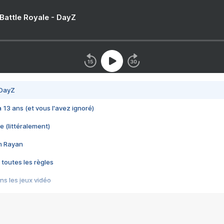
 Battle Royale - DayZ
 DayZ
 a 13 ans (et vous l'avez ignoré)
e (littéralement)
im Rayan
 toutes les règles
s les jeux vidéo
us choquant de Rockstar ? - Le scandale BULLY
e plus moche de Steam