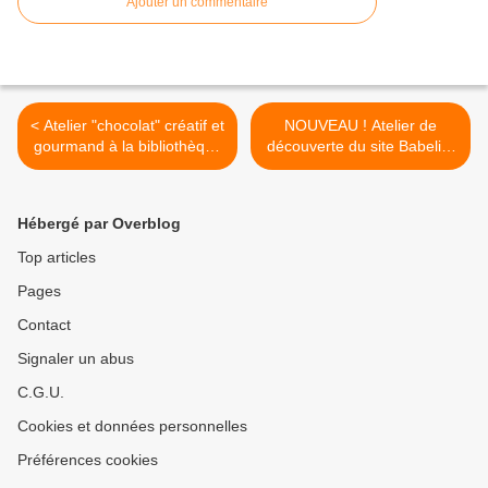
Ajouter un commentaire
< Atelier "chocolat" créatif et
NOUVEAU ! Atelier de
gourmand à la bibliothèque
découverte du site Babelio,
de Creys
réseau social de lecteurs >
Hébergé par Overblog
Top articles
Pages
Contact
Signaler un abus
C.G.U.
Cookies et données personnelles
Préférences cookies