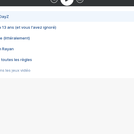
 DayZ
 a 13 ans (et vous l'avez ignoré)
e (littéralement)
im Rayan
 toutes les règles
s les jeux vidéo
us choquant de Rockstar ? - Le scandale BULLY
e plus moche de Steam
du RÊVE tourne au CAUCHEMAR
pendant 8 heures
it… à tort