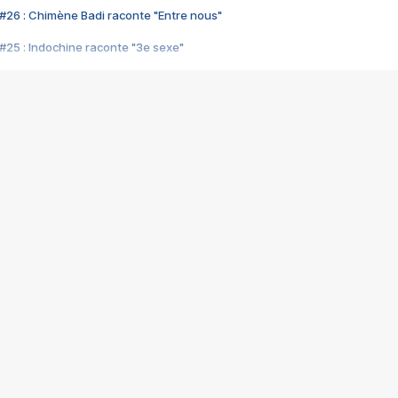
#26 : Chimène Badi raconte "Entre nous"
#25 : Indochine raconte "3e sexe"
#24 : Zaho raconte "C'est chelou"
#23 : Patrick Bruel raconte "Au café des délices"
#22 : Kyo raconte "Le chemin"
#21 : Nolwenn Leroy raconte "Cassé"
#20 : Patrick Hernandez raconte "Born to be alive"
#19 : Lorie raconte "Près de moi"
#18 : Michael Jones raconte "A nos actes manqués" (avec Jean-Jacque
#17 : Khaled raconte "Aïcha"
#16 : Corneille raconte "Parce qu'on vient de loin"
#15 : Indochine raconte "L'aventurier"