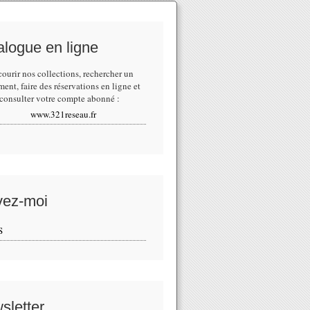
alogue en ligne
courir nos collections,
rechercher un
ment
, faire des réservations en ligne et
consulter votre compte abonné :
www.321reseau.fr
vez-moi
S
sletter