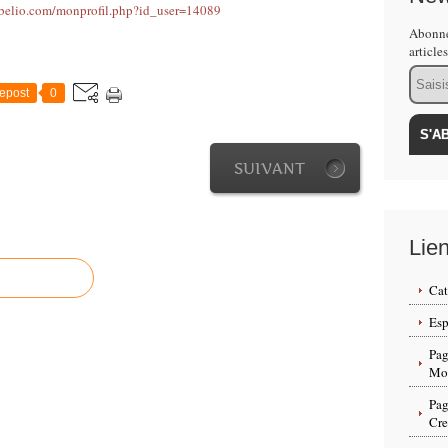
belio.com/monprofil.php?id_user=14089
Abonne
article
Email
epost
0
SUIVANT
Lie
Cat
Esp
Pag
Mon
Pag
Cr