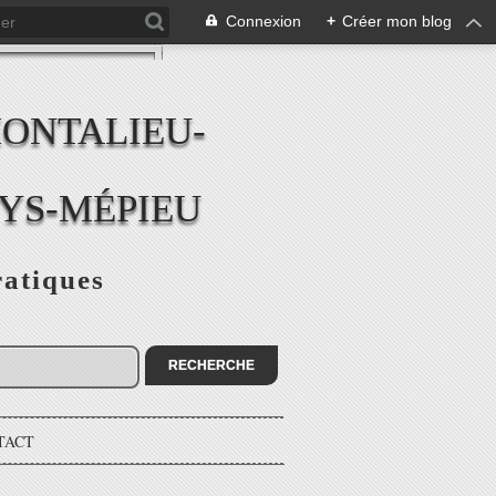
Connexion
+
Créer mon blog
MONTALIEU-
EYS-MÉPIEU
ratiques
TACT