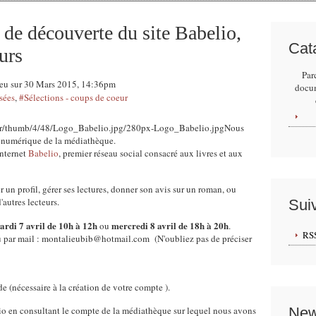
e découverte du site Babelio,
Cat
urs
Par
ieu sur 30 Mars 2015, 14:36pm
docu
sées
,
#Sélections - coups de coeur
Nous
e numérique de la médiathèque.
internet
Babelio
, premier réseau social consacré aux livres et aux
un profil, gérer ses lectures, donner son avis sur un roman, ou
'autres lecteurs.
Sui
ardi 7 avril de 10h à 12h
mercredi 8 avril de 18h à 20h
ou
.
RS
u par mail : montalieubib@hotmail.com (N'oubliez pas de préciser
e (nécessaire à la création de votre compte ).
o en consultant le compte de la médiathèque sur lequel nous avons
New