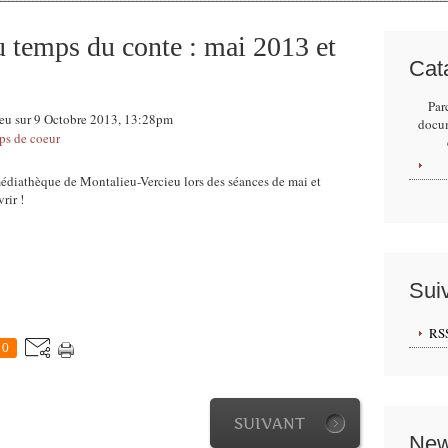
au temps du conte : mai 2013 et
Cat
Par
ieu sur 9 Octobre 2013, 13:28pm
docu
ps de coeur
la médiathèque de Montalieu-Vercieu lors des séances de mai et
rir !
Sui
RS
0
SUIVANT
New