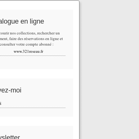
alogue en ligne
courir nos collections,
rechercher un
ment
, faire des réservations en ligne et
consulter votre compte abonné :
www.321reseau.fr
vez-moi
S
sletter