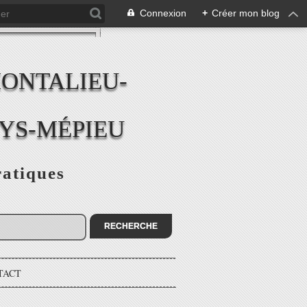
Connexion
+
Créer mon blog
MONTALIEU-
EYS-MÉPIEU
ratiques
TACT