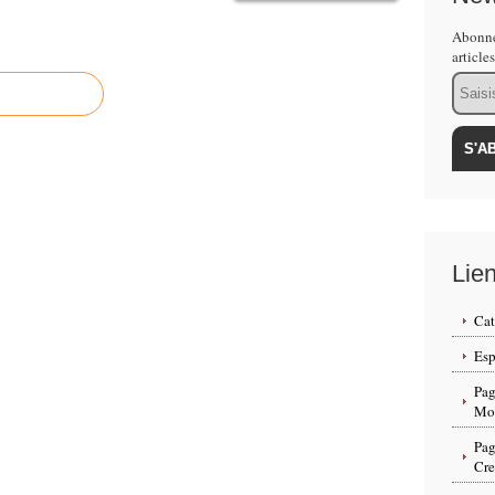
Abonne
article
Email
Lie
Cat
Esp
Pag
Mon
Pag
Cr