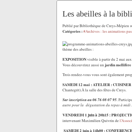
Les abeilles à la bib
Publié par Bibliothèque de Creys-Mépieu s
Catégories :
#Archives : les animations pas
thème des abeilles :
EXPOSITION
visible à partir du 2 mai au
jardin mellifère
Vous découvrirez aussi un
Trois rendez-vous vous sont également prop
SAMEDI 12 mai : ATELIER : CUISINE
Chantegrit).
À la salle des fêtes de Creys.
Sur inscription
au 06 76 08 07 95
. Partici
autre pour la dégustation du repas à midi 
VENDREDI 1 juin à 20h15 : PROJECT
i
ntervenant
Maximilien Quivrin
de
l’Assoc
SAMEDI 2 juin à 14h00 : CONFEREN