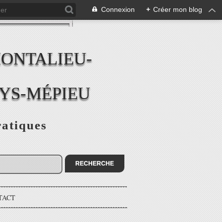
Connexion
+
Créer mon blog
MONTALIEU-
EYS-MÉPIEU
ratiques
TACT