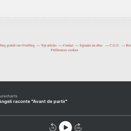
blog gratuit sur Overblog
Top articles
Contact
Signaler un abus
C.G.U.
Rém
Préférences cookies
Purecharts
ngeli raconte "Avant de partir"