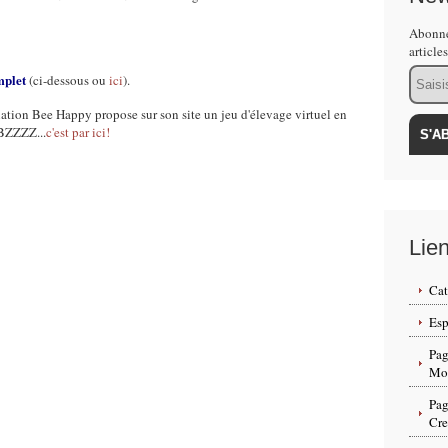
Abonne
article
Email
mplet
(ci-dessous ou
ici
).
ciation Bee Happy propose sur son site un jeu d'élevage virtuel en
 BZZZZ...
c'est par ici!
Lie
Cat
Esp
Pag
Mon
Pag
Cr