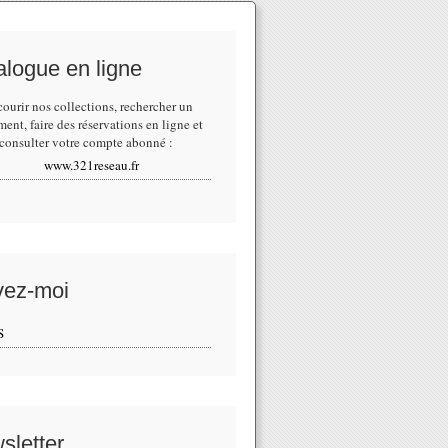
alogue en ligne
courir nos collections,
rechercher un
ment
, faire des réservations en ligne et
consulter votre compte abonné :
www.321reseau.fr
vez-moi
S
sletter