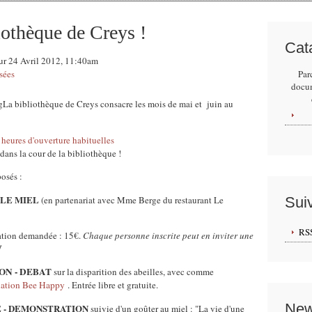
liothèque de Creys !
Cat
ur 24 Avril 2012, 11:40am
sées
Par
docu
La bibliothèque de Creys consacre les mois de mai et juin au
x
heures d'ouverture habituelles
dans la cour de la bibliothèque !
osés :
R LE MIEL
(en partenariat avec Mme Berge du restaurant Le
Sui
RS
pation demandée : 15€.
Chaque personne inscrite peut en inviter une
!
ION - DEBAT
sur la disparition des abeilles, avec comme
iation Bee Happy
.
Entrée libre et gratuite.
New
CE - DEMONSTRATION
suivie d'un goûter au miel : "La vie d'une