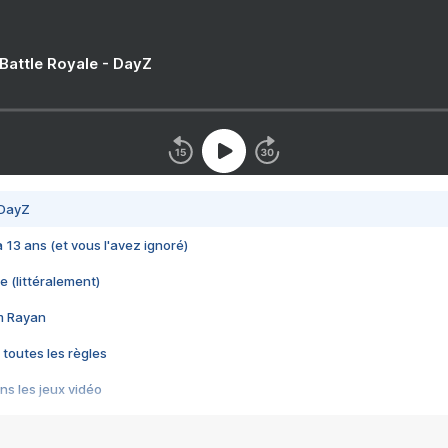
 Battle Royale - DayZ
 DayZ
 a 13 ans (et vous l'avez ignoré)
e (littéralement)
im Rayan
 toutes les règles
s les jeux vidéo
us choquant de Rockstar ? - Le scandale BULLY