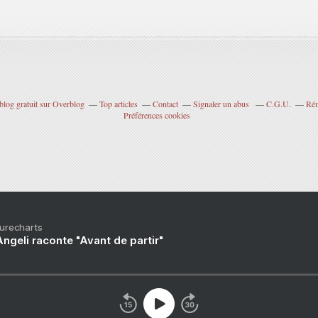
blog gratuit sur Overblog
Top articles
Contact
Signaler un abus
C.G.U.
Rém
Préférences cookies
Purecharts
ngeli raconte "Avant de partir"