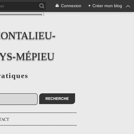
Connexion
+
Créer mon blog
MONTALIEU-
EYS-MÉPIEU
ratiques
TACT