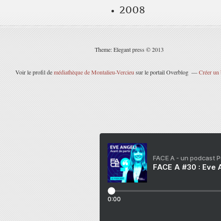
2008
Theme: Elegant press © 2013
Voir le profil de
médiathèque de Montalieu-Vercieu
sur le portail Overblog
Créer un 
FACE A - un podcast 
FACE A #30 : Eve A
0:00