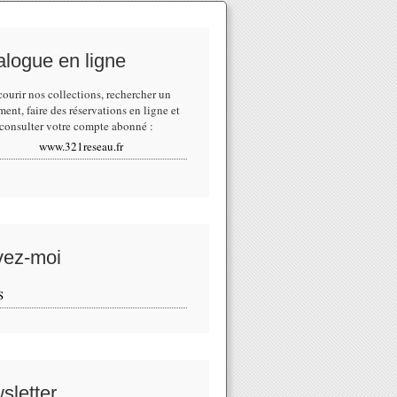
alogue en ligne
courir nos collections,
rechercher un
ment
, faire des réservations en ligne et
consulter votre compte abonné :
www.321reseau.fr
vez-moi
S
sletter