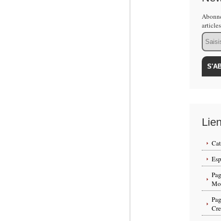
Abonne
article
Email
Lie
Cat
Esp
Pag
Mon
Pag
Cr