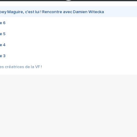
bey Maguire, c'est lui ! Rencontre avec Damien Witecka
e 6
e 5
e 4
e 3
s créatrices de la VF !
e 2
e 1
e Mektoub My Love arrive enfin ! Rencontre avec Shaïn Boumedine et Sal
i : après Toni en famille
elle réalise le bouleversant Dites lui que je l'aime
ais ! Rencontre autour de Vie privée de Rebecca Zlotowski