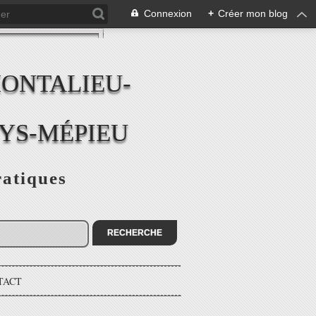
Connexion
+
Créer mon blog
MONTALIEU-
EYS-MÉPIEU
ratiques
TACT