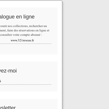
alogue en ligne
courir nos collections,
rechercher un
ment
, faire des réservations en ligne et
consulter votre compte abonné :
www.321reseau.fr
vez-moi
S
sletter