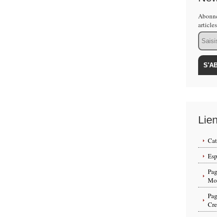
Abonne
article
Email
Lie
Cat
Esp
Pag
Mon
Pag
Cr