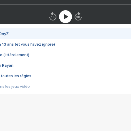
 DayZ
 a 13 ans (et vous l'avez ignoré)
e (littéralement)
im Rayan
 toutes les règles
s les jeux vidéo
us choquant de Rockstar ? - Le scandale BULLY
e plus moche de Steam
du RÊVE tourne au CAUCHEMAR
pendant 8 heures