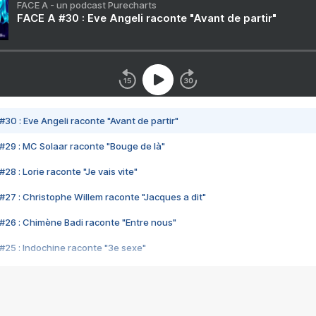
FACE A - un podcast Purecharts
FACE A #30 : Eve Angeli raconte "Avant de partir"
#30 : Eve Angeli raconte "Avant de partir"
#29 : MC Solaar raconte "Bouge de là"
28 : Lorie raconte "Je vais vite"
#27 : Christophe Willem raconte "Jacques a dit"
#26 : Chimène Badi raconte "Entre nous"
#25 : Indochine raconte "3e sexe"
#24 : Zaho raconte "C'est chelou"
#23 : Patrick Bruel raconte "Au café des délices"