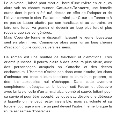
Le louveteau, laissé pour mort au bord d'une rivière en crue, va
alors voir sa chance tourner.
Cœur-de-Tonnerre
, une femelle
ourse dont le petit a été tué, décide en effet de l'adopter et de
l'élever comme le sien. Faolan, entraîné par Cœur-de-Tonnerre à
ne pas se laisser abattre par son handicap, et au contraire, en
faire une force, va grandir et devenir un loup plus fort et plus
robuste que ses congénères.
Mais Cœur-de-Tonnerre disparaît, laissant le jeune louveteau
seul en plein hiver. Commence alors pour lui un long chemin
d'initiation, qui le conduira vers les siens.
Ce roman est une bouffée de fraîcheur et d'émotions. Très
orienté jeunesse, il pourra plaire à des lecteurs plus vieux, avec
des personnages auxquels on s'attache et des décors
enchanteurs. L'Homme n'existe pas dans cette histoire, les clans
d'animaux ont chacun leurs fonctions et leurs buts propres, et
des lois auxquelles nul n'échappe. Dans cette aventure
complètement dépaysante, le lecteur suit Faolan et découvre
avec lui la vie, celle d'un animal abandonné et sauvé, luttant pour
sa survie et pour être accepté. Le louveteau dévoile une détresse
à laquelle on ne peut rester insensible, mais sa volonté et sa
force encourage à mettre un pied devant l'autre, même lorsque la
route est semée d'obstacles.