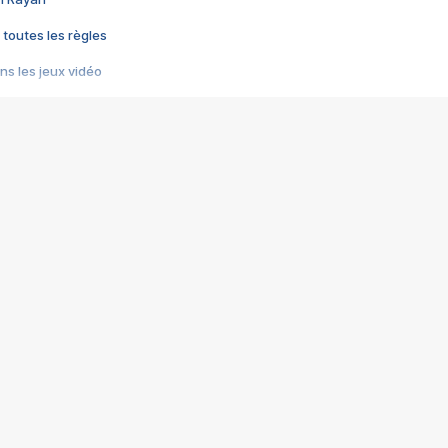
 toutes les règles
s les jeux vidéo
us choquant de Rockstar ? - Le scandale BULLY
e plus moche de Steam
du RÊVE tourne au CAUCHEMAR
pendant 8 heures
it… à tort
umiliés par un jeu vidéo
ire - Final Fantasy 8
ti un empire - Age of Empires
story DOFUS
tard, il crée l'un des pires jeux de tous les temps, MindsEye.