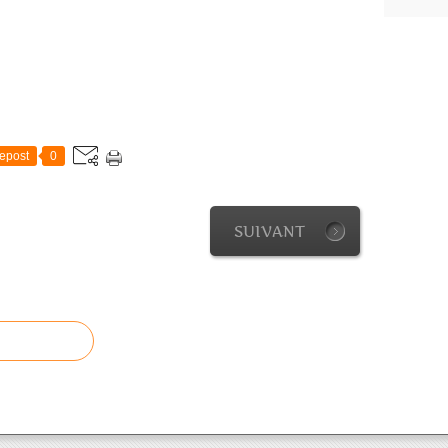
epost
0
SUIVANT