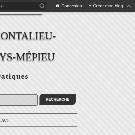
Connexion
+
Créer mon blog
MONTALIEU-
EYS-MÉPIEU
ratiques
TACT