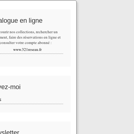
alogue en ligne
courir nos collections,
rechercher un
ment
, faire des réservations en ligne et
consulter votre compte abonné :
www.321reseau.fr
vez-moi
S
sletter