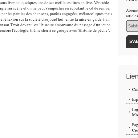
us livre ici quelques uns de ses meilleurs titres en live. Véritable
rgie sur scène et on ne peut s'empêcher en écoutant le cd de remuer
Abonne
é par les paroles des chansons, parfois engagées, mélancoliques mais
article
 réflexion sur la société d'aujourd'hui: entre la mise en garde à un
Email
 chanson 'Droit devant" ou l'histoire émouvante du passage d'un jeune
encore l'écologie, thème cher à ce groupe avec 'Histoire de pêche".
Lie
Cat
Esp
Pag
Mon
Pag
Cr