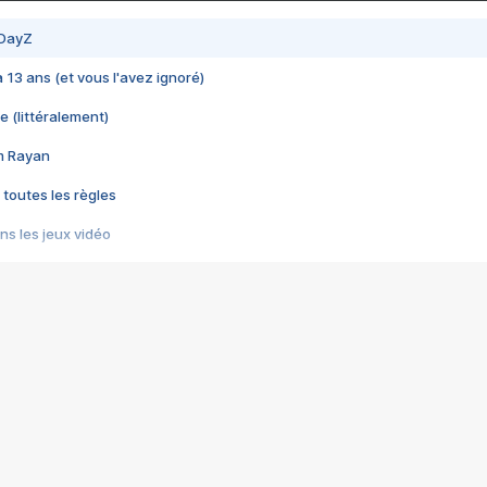
 DayZ
 a 13 ans (et vous l'avez ignoré)
e (littéralement)
im Rayan
 toutes les règles
s les jeux vidéo
us choquant de Rockstar ? - Le scandale BULLY
e plus moche de Steam
du RÊVE tourne au CAUCHEMAR
pendant 8 heures
it… à tort
umiliés par un jeu vidéo