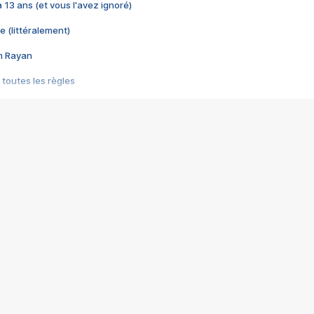
 a 13 ans (et vous l'avez ignoré)
e (littéralement)
im Rayan
 toutes les règles
s les jeux vidéo
us choquant de Rockstar ? - Le scandale BULLY
e plus moche de Steam
du RÊVE tourne au CAUCHEMAR
pendant 8 heures
it… à tort
umiliés par un jeu vidéo
ire - Final Fantasy 8
ti un empire - Age of Empires