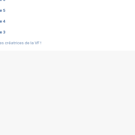
e 5
e 4
e 3
s créatrices de la VF !
e 2
e 1
e Mektoub My Love arrive enfin ! Rencontre avec Shaïn Boumedine et Sal
i : après Toni en famille
elle réalise le bouleversant Dites lui que je l'aime
ais ! Rencontre autour de Vie privée de Rebecca Zlotowski
 de Marguerite, Grave... Rencontre avec Ella Rumpf
 Les Rêveurs, un film intime sur la santé mentale