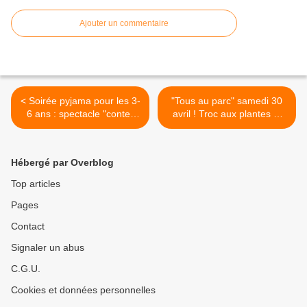
Ajouter un commentaire
< Soirée pyjama pour les 3-
"Tous au parc" samedi 30
6 ans : spectacle "conte-
avril ! Troc aux plantes et
moi tes origamis" Vendredi
aux savoir-faire >
18 mars
Hébergé par Overblog
Top articles
Pages
Contact
Signaler un abus
C.G.U.
Cookies et données personnelles