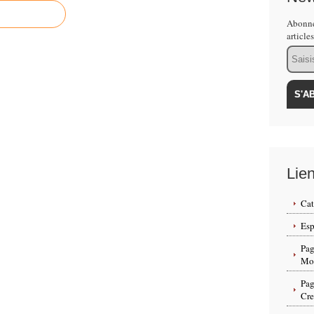
Abonne
article
Email
Lie
Cat
Esp
Pag
Mon
Pag
Cr