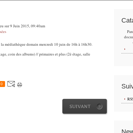
Cat
eu sur 9 Juin 2015, 09:40am
sées
Par
docu
 à la médiathèque demain mercredi 10 juin de 16h à 16h30.
tage, coin des albums) // primaires et plus (2è étage, salle
0
Sui
RS
SUIVANT
New