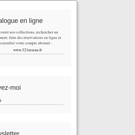
alogue en ligne
courir nos collections,
rechercher un
ment
, faire des réservations en ligne et
consulter votre compte abonné :
www.321reseau.fr
vez-moi
S
sletter