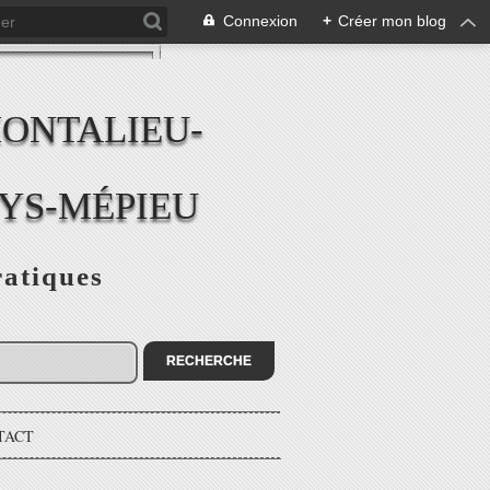
Connexion
+
Créer mon blog
MONTALIEU-
EYS-MÉPIEU
ratiques
TACT